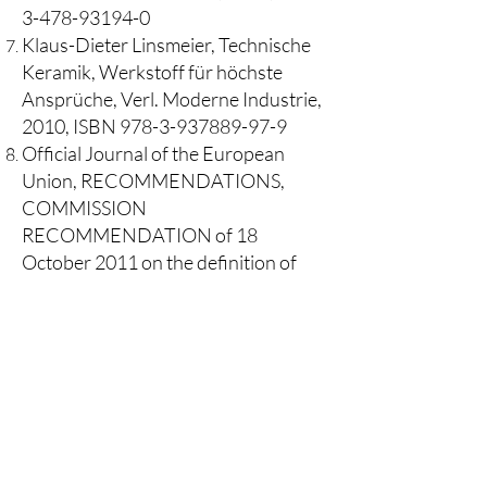
3-478-93194-0
Klaus-Dieter Linsmeier, Technische
Keramik, Werkstoff für höchste
Ansprüche, Verl. Moderne Industrie,
2010, ISBN
978-3-937889-97-9
Official Journal of the European
Union, RECOMMENDATIONS,
COMMISSION
RECOMMENDATION of 18
October 2011 on the definition of
nanomaterial (Text with EEA
relevance) 2011/696/EU)
Wolf, Matthes, Keramische
Glasuren, Hanusch Verlag, ISBN
978-3-936489-61-3
https://www.deutsche-
rohstoffagentur.de/DERA/DE/Dow
nloads/RD_zr_brunk.pdf?