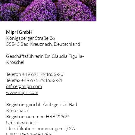
Mipri GmbH
Königsberger Straße 26
55543 Bad Kreuznach, Deutschland
Geschäftsführerin Dr. Claudia Figulla-
Kroschel
Telefon
+49 671 794653-30
Telefax
+49 671 794653-31
office@mipri.com
www.mipri.com
Registriergericht: Amtsgericht Bad
Kreuznach
Registriernummer: HRB 22924
Umsatzsteuer-
Identifikationsnummer gem. § 27a
UStG: DE
225684785