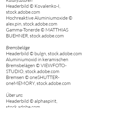
Katalysatoren
Headerbild © Kovalenko-I,
stock.adobe.com
Hochreaktive Aluminiumoxide ©
alex.pin, stock.adobe.com
Gamma-Tonerde © MATTHIAS
BUEHNER, stock.adobe.com
Bremsbeläge
Headerbild © bulgn, stock.adobe.com
Aluminiumoxid in keramischen
Bremsbelägen © VIEWFOTO-
STUDIO, stock.adobe.com
Bremsen © oneSHUTTER-
oneMEMORY, stock.adobe.com
Über uns
Headerbild © alphaspirit,
stock.adobe.com
Zeitstrahl, Unser Team © Falk
Schröter, Mipri GmbH
10 Gründe für Mipri ©
peterschreiber.media,