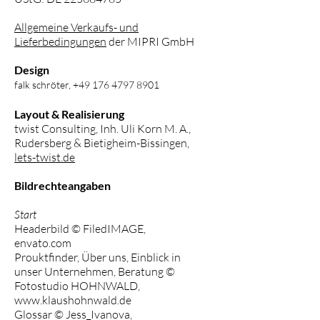
Allgemeine Verkaufs- und
Lieferbedingungen
der MIPRI GmbH
Design
falk schröter,
+49 176 4797 8901
Layout & Realisierung
twist Consulting, Inh. Uli Korn M. A.,
Rudersberg & Bietigheim-Bissingen,
lets-twist.de
Bildrechteangaben
Start
Headerbild © FiledIMAGE,
envato.com
Prouktfinder, Über uns, Einblick in
unser Unternehmen, Beratung ©
Fotostudio HOHNWALD,
www.klaushohnwald.de
Glossar © Jess_Iva
nova,