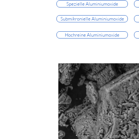
Spezielle Aluminiumoxide
Submikronielle Aluminiumoxide
Hochreine Aluminiumoxide