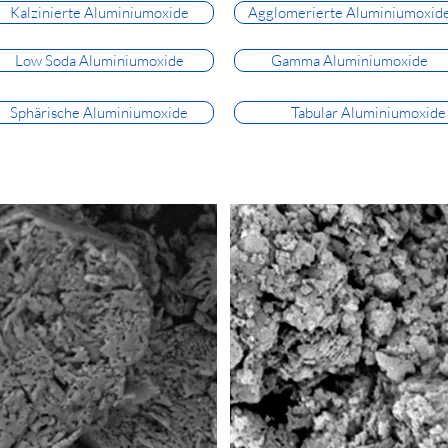
Kalzinierte Aluminiumoxide
Agglomerierte Aluminiumoxid
Low Soda Aluminiumoxide
Gamma Aluminiumoxide
Sphärische Aluminiumoxide
Tabular Aluminiumoxide e