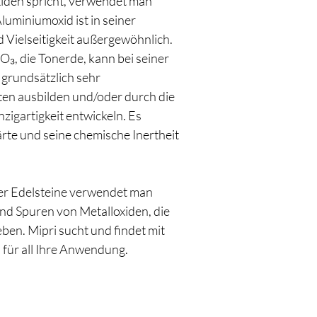
den spricht, verwendet man
Aluminiumoxid ist in seiner
 Vielseitigkeit außergewöhnlich.
₂O₃, die Tonerde, kann bei seiner
 grundsätzlich sehr
ten ausbilden und/oder durch die
zigartigkeit entwickeln. Es
rte und seine chemische Inertheit
er Edelsteine verwendet man
d Spuren von Metalloxiden, die
ben. Mipri sucht und findet mit
 für all Ihre Anwendung.