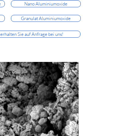
e
Nano Aluminiumoxide
Granulat Aluminiumoxide
rhalten Sie auf Anfrage bei uns!